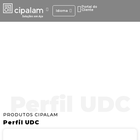
Skip
Portal do
to
Cliente
Idioma
content
Perfil UDC
Perfil UDC
PRODUTOS CIPALAM
Perfil UDC