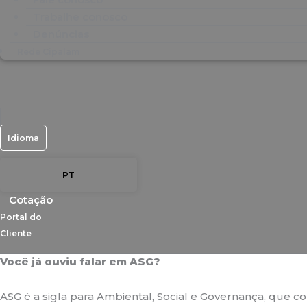
Trabalhe conosco
Denúncias
Rede Cipalam
Idioma
PT
Cotação
Portal do
Cliente
Você já ouviu falar em ASG?
ASG é a sigla para Ambiental, Social e Governança, que 