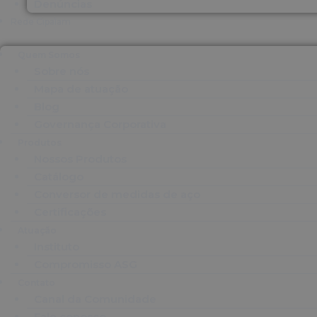
Denúncias
Rede Cipalam
Quem Somos
Sobre nós
Mapa de atuação
Blog
Governança Corporativa
Produtos
Nossos Produtos
Catálogo
Conversor de medidas de aço
Certificações
Atuação
Instituto
Compromisso ASG
Contato
Canal da Comunidade
Fale conosco