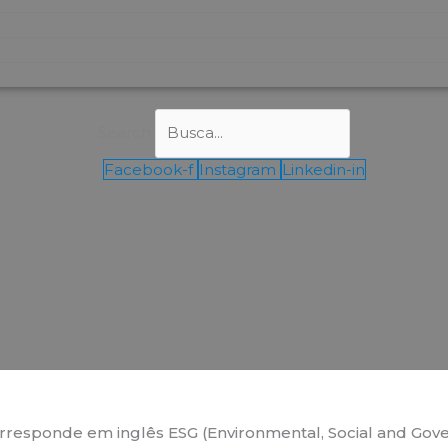
Search
Facebook-f
Instagram
Linkedin-in
corresponde em inglês ESG (Environmental, Social and Go