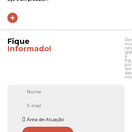
Fique
Re
nos
Informado!
new
gra
e
fiq
por
den
das
nov
Nome
E-
mail
Atuação