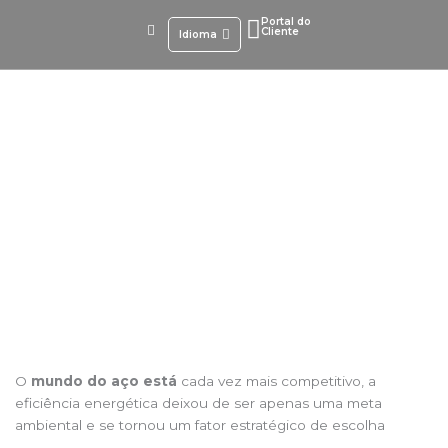
Ir
Portal do
para
Cliente
Idioma
o
conteúdo
Como o aço certo impacta a eficiência energética da
indústria
O
mundo do aço está
cada vez mais competitivo, a
eficiência energética deixou de ser apenas uma meta
ambiental e se tornou um fator estratégico de escolha