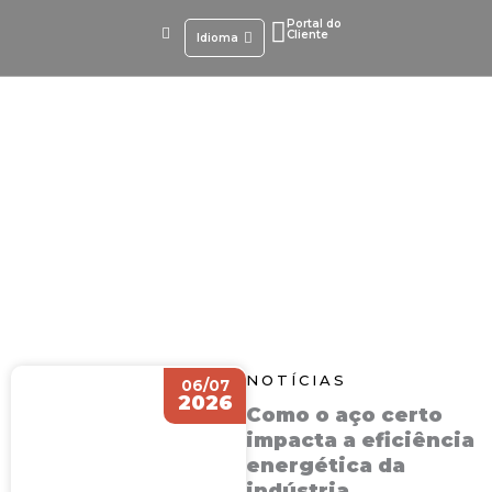
Ir
Portal do
para
Cliente
Idioma
o
conteúdo
Blog
NOTÍCIAS
06/07
2026
Como o aço certo
impacta a eficiência
energética da
indústria