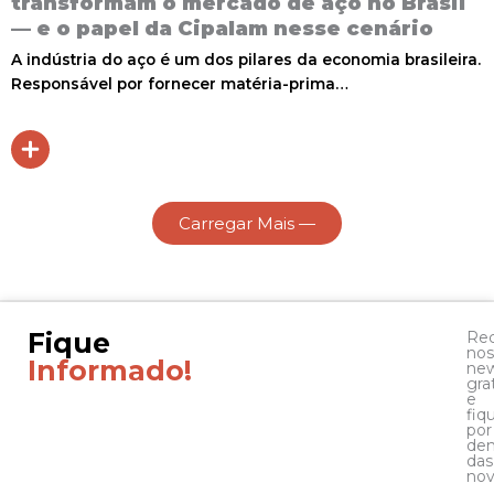
transformam o mercado de aço no Brasil
— e o papel da Cipalam nesse cenário
A indústria do aço é um dos pilares da economia brasileira.
Responsável por fornecer matéria-prima…
Carregar Mais —
Fique
Re
nos
Informado!
new
gra
e
fiq
por
den
das
nov