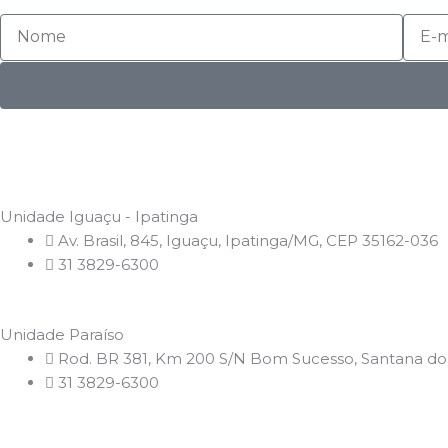
Nome
E-
mail
Unidade Iguaçu - Ipatinga
Av. Brasil, 845, Iguaçu, Ipatinga/MG, CEP 35162-036
31 3829-6300
Unidade Paraíso
Rod. BR 381, Km 200 S/N Bom Sucesso, Santana do
31 3829-6300