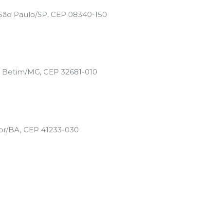
 São Paulo/SP, CEP 08340-150
te, Betim/MG, CEP 32681-010
dor/BA, CEP 41233-030