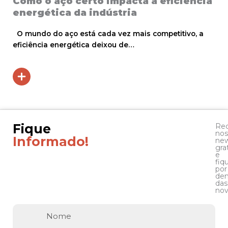
Como o aço certo impacta a eficiência
energética da indústria
O mundo do aço está cada vez mais competitivo, a
eficiência energética deixou de…
Fique
Re
nos
Informado!
new
gra
e
fiq
por
den
das
nov
Nome