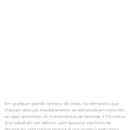
Ir
para
o
conteúdo
Quais as utilidades das cantoneiras em grandes
obras?
Em qualquer grande canteiro de obras, há elementos que
chamam atenção imediatamente: as estruturas em concreto,
as vigas aparentes, os revestimentos de fachada. E há outros
que trabalham em silêncio, sem aparecer nas fotos de
divulgação, sem ganhar destaque nos projetos executivos,