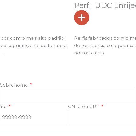
Perfil UDC Enrij
cados com o mais alto padrão
Perfis fabricados com o ma
ia e segurança, respeitando as
de resistência e segurança
s…
normas mais…
Sobrenome
one
CNPJ ou CPF