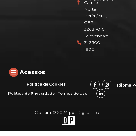
Camilo
Norte,
Betim/MG,
CEP
32681-010
Televendas:
31 3500-
1800
Acessos
F
L
I
Política de Cookies
Idioma
a
i
n
c
n
s
Política de Privacidade
Termos de Uso
e
k
t
b
e
a
o
d
g
o
i
r
Cipalam © 2024 por Digital Pixel
k
n
a
-
-
m
f
i
n