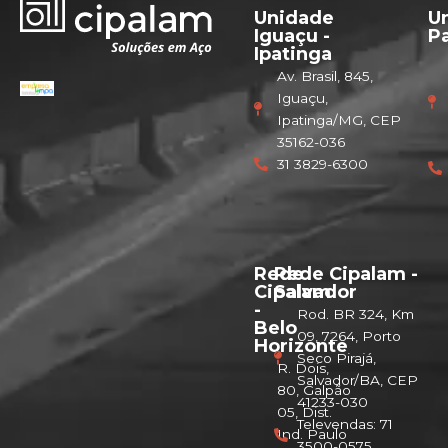
Unidade
U
Iguaçu -
Pa
Ipatinga
Av. Brasil, 845,
Iguaçu,
Ipatinga/MG, CEP
35162-036
31 3829-6300
Rede
Rede Cipalam -
Cipalam
Salvador
-
Rod. BR 324, Km
Belo
09, 7264, Porto
Horizonte
Seco Pirajá,
R. Dois,
Salvador/BA, CEP
80, Galpão
41233-030
05, Dist.
Televendas: 71
Ind. Paulo
3500-0575