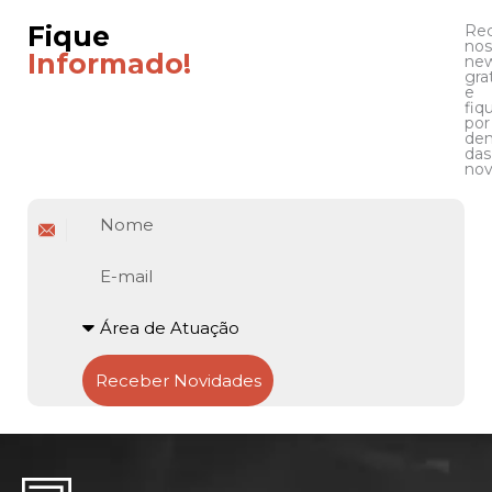
Fique
Re
nos
Informado!
new
gra
e
fiq
por
den
das
nov
Nome
E-
mail
Atuação
Receber Novidades