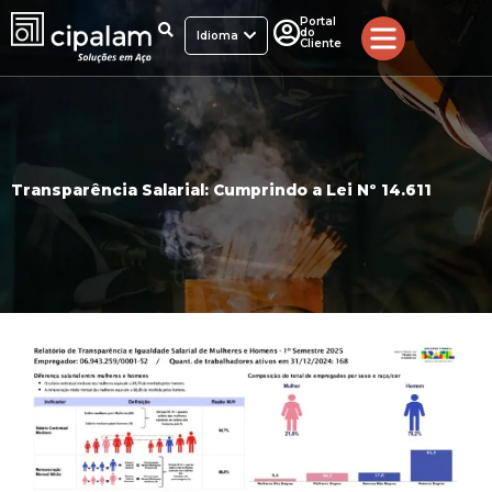
Ir
Portal
do
para
Idioma
Cliente
o
conteúdo
Transparência Salarial: Cumprindo a Lei Nº 14.611