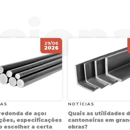
29/06
2026
IAS
NOTÍCIAS
redonda de aço:
Quais as utilidades 
ções, especificações
cantoneiras em gra
 escolher a certa
obras?