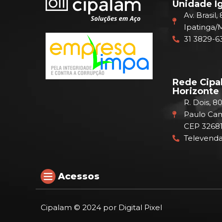
Unidade Ig
Av. Brasil,
Ipatinga/
31 3829-6
Rede Cipa
Horizonte
R. Dois, 80
Paulo Cam
CEP 32681
Televenda
Acessos
Cipalam © 2024 por Digital Pixel