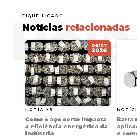
FIQUE LIGADO
Notícias
relacionadas
29/05
06/07
2026
2026
NOTÍCIAS
NOTÍC
ssos
Como o aço certo impacta
Barra 
ia de
a eficiência energética da
aplica
indústria
e como