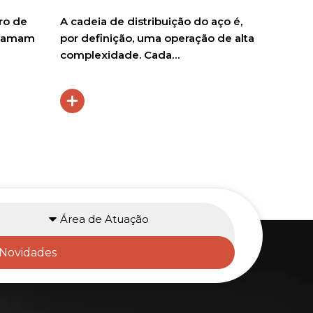
ro de
A cadeia de distribuição do aço é,
O mund
chamam
por definição, uma operação de alta
mais com
complexidade. Cada…
energét
Atuação
Novidades