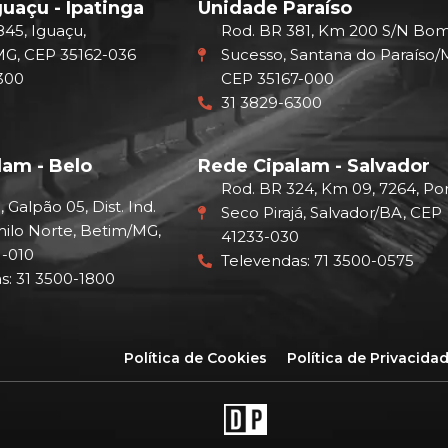
uaçu - Ipatinga
Unidade Paraíso
 845, Iguaçu,
Rod. BR 381, Km 200 S/N Bo
MG, CEP 35162-036
Sucesso, Santana do Paraíso/
300
CEP 35167-000
31 3829-6300
lam - Belo
Rede Cipalam - Salvador
Rod. BR 324, Km 09, 7264, Po
, Galpão 05, Dist. Ind.
Seco Pirajá, Salvador/BA, CEP
ilo Norte, Betim/MG,
41233-030
-010
Televendas: 71 3500-0575
s: 31 3500-1800
Política de Cookies
Política de Privacida