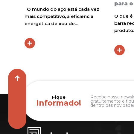
para o
aço é,
O mundo do aço está cada vez
O que é
 de alta
mais competitivo, a eficiência
barra r
energética deixou de…
produto
Fique
Receba nossa newsl
Informado!
gratuitamente e fiqu
dentro das novidades