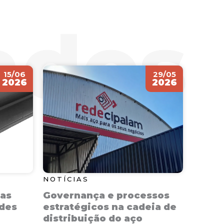
15/06
29/05
2026
2026
NOTÍCIAS
NOTÍC
das
Governança e processos
Como 
ndes
estratégicos na cadeia de
a efi
distribuição do aço
indús