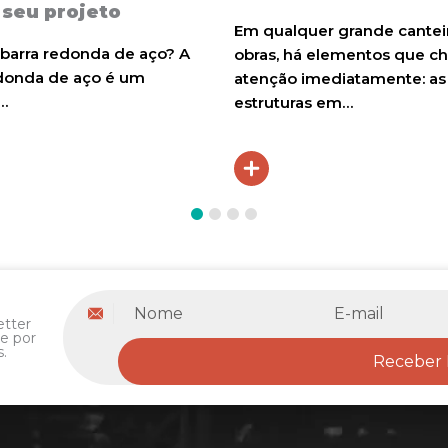
 seu projeto
Em qualquer grande cantei
 barra redonda de aço? A
obras, há elementos que 
edonda de aço é um
atenção imediatamente: as
…
estruturas em…
Nome
E-
etter
mail
e por
.
Receber 