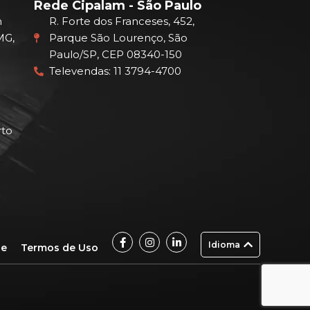
Rede Cipalam - São Paulo
m
R. Forte dos Franceses, 452,
MG,
Parque São Lourenço, São
Paulo/SP, CEP 08340-150
Televendas: 11 3794-4700
rto
F
I
L
Idioma
a
n
i
de
Termos de Uso
c
s
n
e
t
k
b
a
e
o
g
d
o
r
i
k
a
n