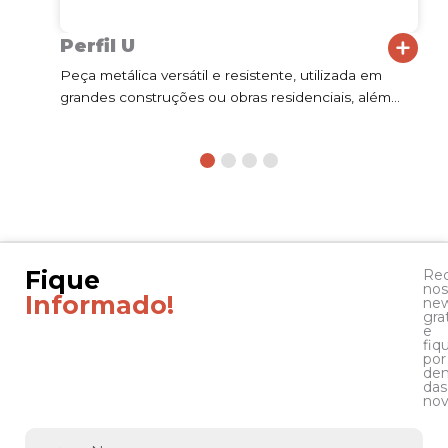
Perfil U
Peça metálica versátil e resistente, utilizada em
E
rmas
grandes construções ou obras residenciais, além…
e
e
Fique
Re
nos
Informado!
new
gra
e
fiq
por
den
das
nov
Nome