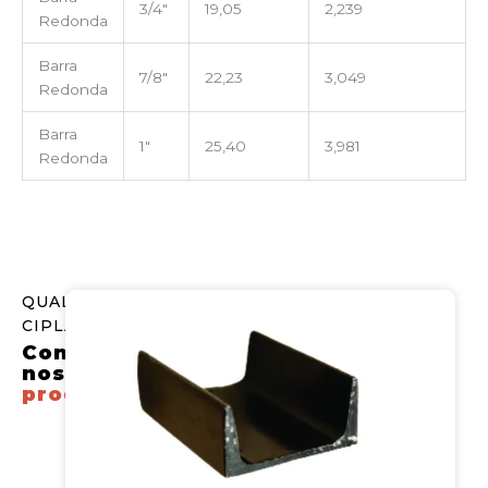
3/4″
19,05
2,239
Redonda
Barra
7/8″
22,23
3,049
Redonda
Barra
1″
25,40
3,981
Redonda
QUALIDADE
CIPLAM
Conheça
nossos
produtos