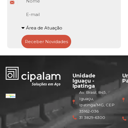
E-
mail
Atuação
Receber Novidades
Unidade
U
Iguaçu -
Pa
Ipatinga
Av. Brasil, 845,
Iguaçu,
Ipatinga/MG, CEP
35162-036
31 3829-6300