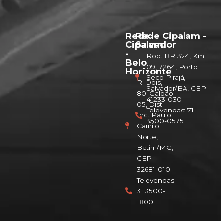
Rede
Rede Cipalam -
Cipalam
Salvador
-
Rod. BR 324, Km
Belo
09, 7264, Porto
Horizonte
Seco Pirajá,
R. Dois,
Salvador/BA, CEP
80, Galpão
41233-030
05, Dist.
Televendas: 71
Ind. Paulo
3500-0575
Camilo
Norte,
Betim/MG,
CEP
32681-010
Televendas:
31 3500-
1800