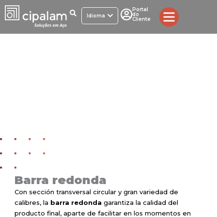
Ir
Portal
do
al
Idioma
Cliente
contenido
Barra redonda
Barra redonda
Con sección transversal circular y gran variedad de
calibres, la
barra redonda
garantiza la calidad del
producto final, aparte de facilitar en los momentos en