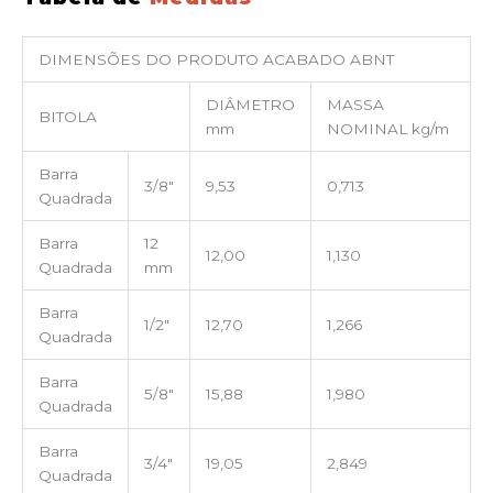
DIMENSÕES DO PRODUTO ACABADO ABNT
DIÂMETRO
MASSA
BITOLA
mm
NOMINAL kg/m
Barra
3/8″
9,53
0,713
Quadrada
Barra
12
12,00
1,130
Quadrada
mm
Barra
1/2″
12,70
1,266
Quadrada
Barra
5/8″
15,88
1,980
Quadrada
Barra
3/4″
19,05
2,849
Quadrada