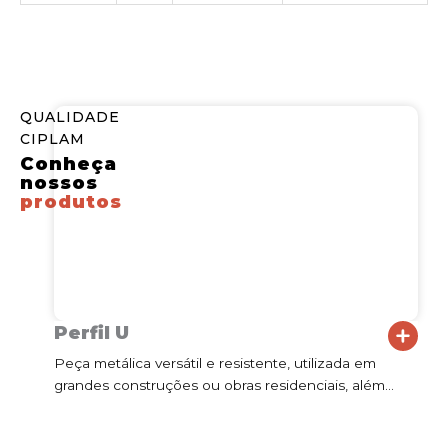
QUALIDADE
CIPLAM
Conheça
nossos
produtos
Perfil U
Peça metálica versátil e resistente, utilizada em
E
grandes construções ou obras residenciais, além…
e
e