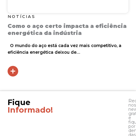
NOTÍCIAS
Como o aço certo impacta a eficiência
energética da indústria
O mundo do aço está cada vez mais competitivo, a
eficiência energética deixou de…
Fique
Re
nos
Informado!
new
gra
e
fiq
por
den
das