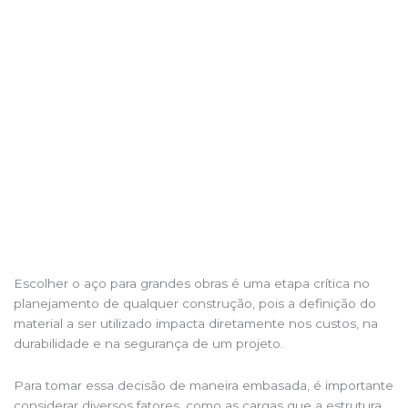
Ir
para
o
conteúdo
Aço para grandes obras: como escolher o material
certo?
Escolher o aço para grandes obras é uma etapa crítica no
planejamento de qualquer construção, pois a definição do
material a ser utilizado impacta diretamente nos custos, na
durabilidade e na segurança de um projeto.
Para tomar essa decisão de maneira embasada, é importante
considerar diversos fatores, como as cargas que a estrutura