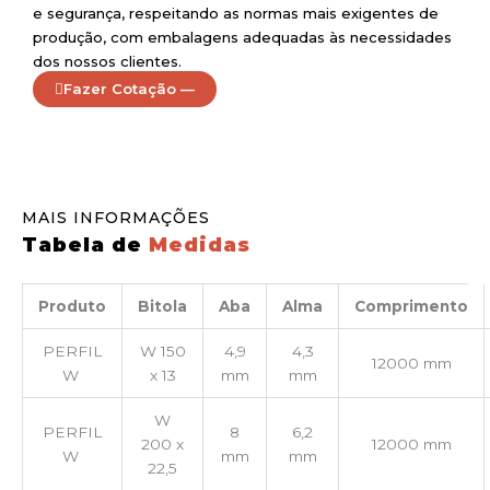
e segurança, respeitando as normas mais exigentes de
produção, com embalagens adequadas às necessidades
dos nossos clientes.
Fazer Cotação —
MAIS INFORMAÇÕES
Tabela de
Medidas
Produto
Bitola
Aba
Alma
Comprimento
PERFIL
W 150
4,9
4,3
12000 mm
W
x 13
mm
mm
W
PERFIL
8
6,2
200 x
12000 mm
W
mm
mm
22,5