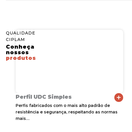
QUALIDADE
CIPLAM
Conheça
nossos
produtos
Perfil UDC Simples
P
Perfis fabricados com o mais alto padrão de
P
resistência e segurança, respeitando as normas
r
mais…
m