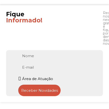
Fique
Re
nos
Informado!
new
gra
e
fiq
por
den
das
nov
Nome
E-
mail
Atuação
Receber Novidades