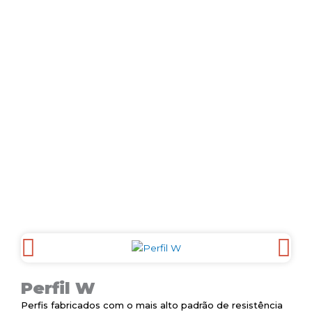
Ir
para
o
conteúdo
Perfil W
Perfil W
Perfis fabricados com o mais alto padrão de resistência