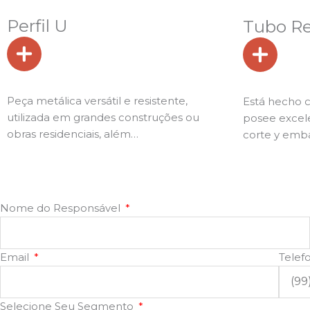
Perfil U
Tubo R
Peça metálica versátil e resistente,
Está hecho 
utilizada em grandes construções ou
posee excel
obras residenciais, além…
corte y emba
Nome do Responsável
Email
Telef
Selecione Seu Segmento