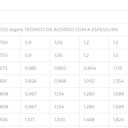
ESO (kg/m) TEÓRICO DE ACORDO COM A ESPESSURA
,750
0,9
1,06
1,2
1,5
,750
0,9
1,06
1,2
1,5
,573
0,685
0,802
0,904
1,119
,691
0,826
0,968
1,092
1,354
,808
0,967
1,134
1,280
1,589
,808
0,967
1,134
1,280
1,589
,926
1,107
1,300
1,468
1,824