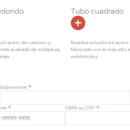
edondo
Tubo cuadrado
con acero de carbono y
Nuestra solución en acero
ente acabado de soldadura,
fabricada con el más alto 
laje….
resistencia y…
Sobrenome
one
CNPJ ou CPF