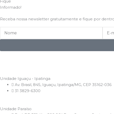
Fique
Informado!
Receba nossa newsletter gratuitamente e fique por dentro
Nome
E-
mail
Unidade Iguaçu - Ipatinga
Av. Brasil, 845, Iguaçu, Ipatinga/MG, CEP 35162-036
31 3829-6300
Unidade Paraíso