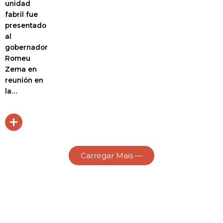
unidad
fabril fue
presentado
al
gobernador
Romeu
Zema en
reunión en
la…
Carregar Mais —