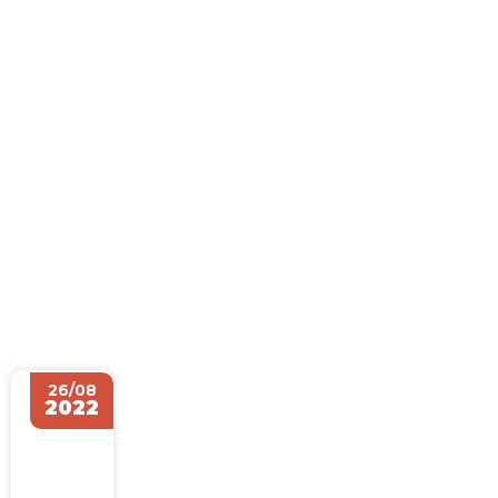
Ir
al
contenido
Projeto de expansão
26/08
2022