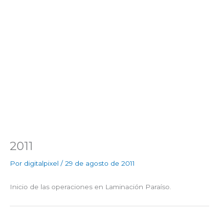
Ir
al
contenido
2011
2011
Por
digitalpixel
/
29 de agosto de 2011
Inicio de las operaciones en Laminación Paraíso.