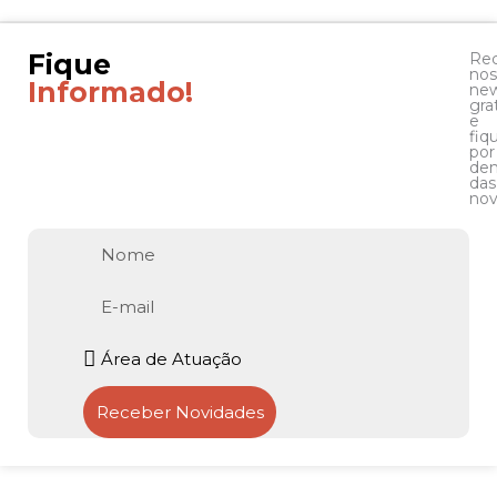
Fique
Re
nos
Informado!
new
gra
e
fiq
por
den
das
nov
Nome
E-
mail
Atuação
Receber Novidades