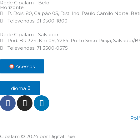
Rede Cipalam - Belo
Horizonte
R. Dois, 80, Galpão 05, Dist. Ind. Paulo Camilo Norte, B
Televendas: 31 3500-1800
Rede Cipalam - Salvador
Rod. BR 324, Km 09, 7264, Porto Seco Pirajá, Salvador/
Televendas: 71 3500-0575
Acessos
Idioma
F
I
L
a
n
i
c
s
n
Polí
e
t
k
b
a
e
o
g
d
Cipalam © 2024 por Digital Pixel